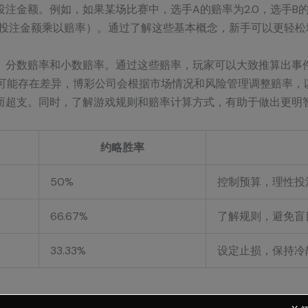
注金额。例如，如果某场比赛中，选手A的赔率为2.0，选手B的
报（投注金额乘以赔率）。通过了解这些基本概念，新手可以更轻
分数赔率和小数赔率。通过这些赔率，玩家可以大致推算出事件
间可能存在差异，博彩公司会根据市场情况和风险管理调整赔率，
而超支。同时，了解游戏规则和赔率计算方式，有助于做出更明
约略胜率
50%
控制预算，理性投
66.67%
了解规则，避免盲
33.33%
设定止损，保持冷