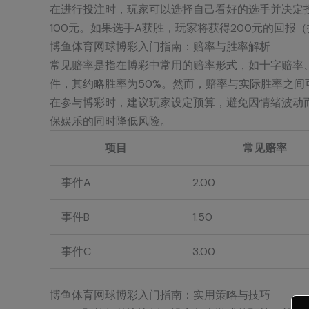
在进行投注时，玩家可以选择自己看好的选手并决定投
100元。如果选手A获胜，玩家将获得200元的回
博鱼体育网球博彩入门指南：赔率与胜率解析
常见赔率是指在博彩中常用的赔率形式，如十字赔率、
件，其约略胜率为50%。然而，赔率与实际胜率之
在参与博彩时，建议玩家设定预算，避免因情绪波动
保娱乐的同时降低风险。
项目
常见赔率
事件A
2.00
事件B
1.50
事件C
3.00
博鱼体育网球博彩入门指南：实用策略与技巧