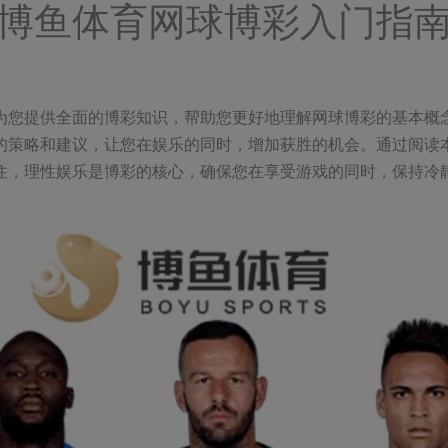
博鱼体育网球博彩入门指
modal-check
为您提供全面的博彩知识，帮助您更好地理解网球博彩的基本概
的策略和建议，让您在娱乐的同时，增加获胜的机会。通过阅读
住，理性娱乐是博彩的核心，确保您在享受游戏的同时，保持冷