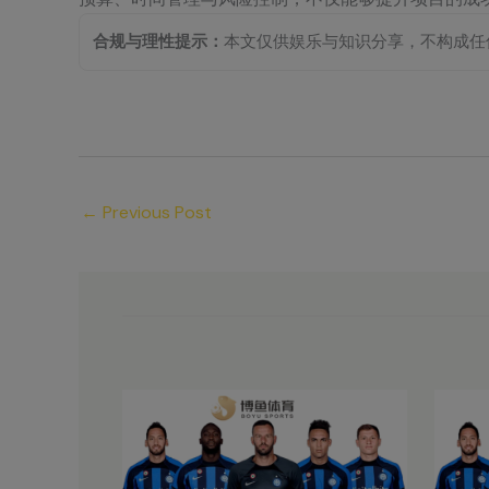
合规与理性提示：
本文仅供娱乐与知识分享，不构成任
←
Previous Post