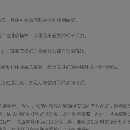
形式，具体可根据游戏类型和规则而定。
额不超过该预算，以避免不必要的经济压力。
差异，玩家应根据自身偏好选择合适的玩法。
流畅度和体验至关重要，建议在良好的网络环境下进行游戏。
避免过度沉迷，并定期评估自己的参与情况。
关键要素。首先，合理的预算能够确保资源的有效配置，避免因
碑，团队能够更好地监控进度，及时调整策略。此外，风险控制
过程中，博鱼体育作为项目管理工具，能够提供实时数据分析和
功率，也为团队的长期发展奠定了坚实的基础。