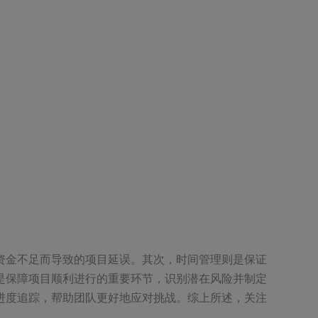
资金不足而导致的项目延误。其次，时间管理则是保证
是保障项目顺利进行的重要环节，识别潜在风险并制定
进度追踪，帮助团队更好地应对挑战。综上所述，关注